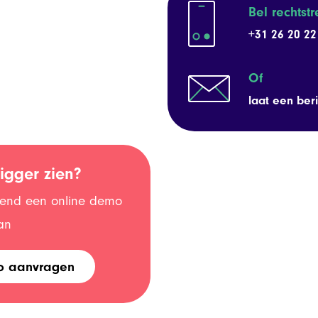
Bel rechtst
+31 26 20 22
Of
laat een beri
igger zien?
jvend een online demo
an
o aanvragen